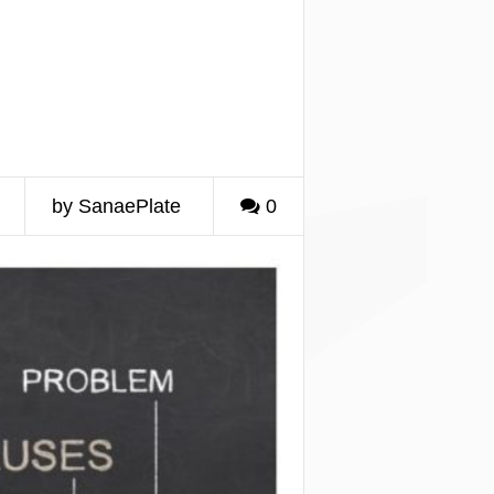
by SanaePlate
0