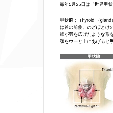
毎年5月25日は『世界甲
甲状腺； Thyroid （g
は首の前側、のどぼとけ
蝶が羽を広げたような形
顎をウーと上にあげると