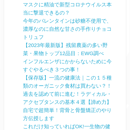
マスクに精油で新型コロナウイルス本
当に撃退できるの？
今年のバレンタインは砂糖不使用で、
濃厚なのに自然な甘さの手作りチョコ
トリュフ
【2023年最新版】残留農薬の多い野
菜・果物トップ12品目：EWG調べ
インフルエンザにかからないために今
すぐやるべき３つの事！
【保存版】一流の健康法｜この１５種
類のオーガニック食材は買わない？！
過去を認めて前に進む！ラディカル・
アクセプタンスの基本４選【諦め力】
自宅で超簡単！背骨と骨盤矯正のやり
方伝授します
これだけ知っていればOK!一生物の健