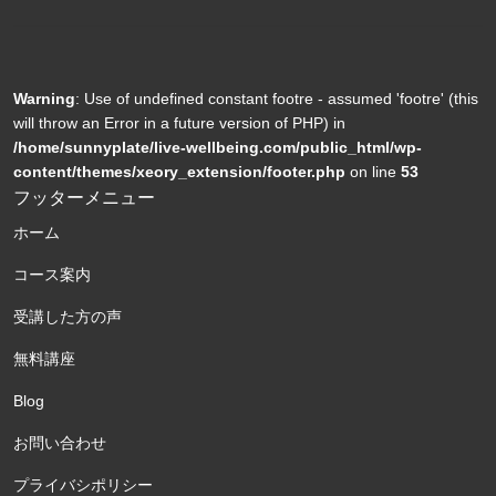
Warning
: Use of undefined constant footre - assumed 'footre' (this
will throw an Error in a future version of PHP) in
/home/sunnyplate/live-wellbeing.com/public_html/wp-
content/themes/xeory_extension/footer.php
on line
53
フッターメニュー
ホーム
コース案内
受講した方の声
無料講座
Blog
お問い合わせ
プライバシポリシー