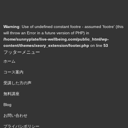
Warning
: Use of undefined constant footre - assumed 'footre' (this
will throw an Error in a future version of PHP) in
/home/sunnyplate/live-wellbeing.com/public_html/wp-
content/themes/xeory_extension/footer.php
on line
53
フッターメニュー
ホーム
コース案内
受講した方の声
無料講座
Blog
お問い合わせ
プライバシポリシー