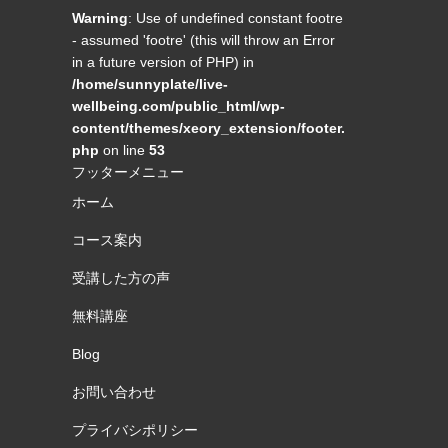
Warning
: Use of undefined constant footre
- assumed 'footre' (this will throw an Error
in a future version of PHP) in
/home/sunnyplate/live-
wellbeing.com/public_html/wp-
content/themes/xeory_extension/footer.
php
on line
53
フッターメニュー
ホーム
コース案内
受講した方の声
無料講座
Blog
お問い合わせ
プライバシポリシー