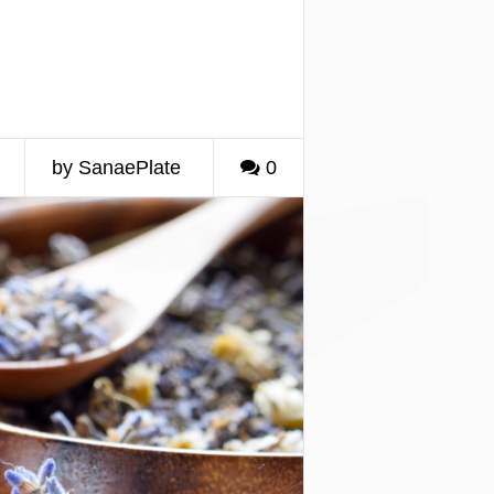
by SanaePlate
0