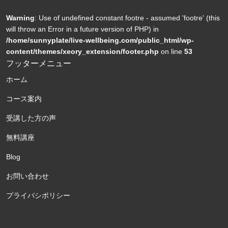
Warning
: Use of undefined constant footre - assumed 'footre' (this
will throw an Error in a future version of PHP) in
/home/sunnyplate/live-wellbeing.com/public_html/wp-
content/themes/xeory_extension/footer.php
on line
53
フッターメニュー
ホーム
コース案内
受講した方の声
無料講座
Blog
お問い合わせ
プライバシポリシー