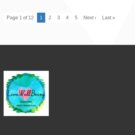
Page 1 of 12
1
2
3
4
5
Next ›
Last »