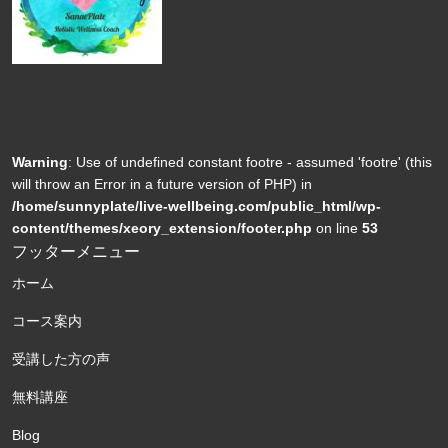
Warning
: Use of undefined constant footre - assumed 'footre' (this
will throw an Error in a future version of PHP) in
/home/sunnyplate/live-wellbeing.com/public_html/wp-
content/themes/xeory_extension/footer.php
on line
53
フッターメニュー
ホーム
コース案内
受講した方の声
無料講座
Blog