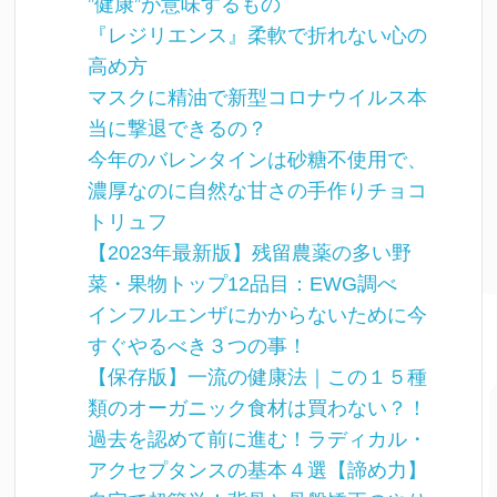
”健康”が意味するもの
『レジリエンス』柔軟で折れない心の
高め方
マスクに精油で新型コロナウイルス本
当に撃退できるの？
今年のバレンタインは砂糖不使用で、
濃厚なのに自然な甘さの手作りチョコ
トリュフ
【2023年最新版】残留農薬の多い野
菜・果物トップ12品目：EWG調べ
インフルエンザにかからないために今
すぐやるべき３つの事！
【保存版】一流の健康法｜この１５種
類のオーガニック食材は買わない？！
過去を認めて前に進む！ラディカル・
アクセプタンスの基本４選【諦め力】