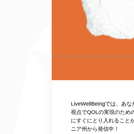
LiveWellBeing
視点でQOLの実現のた
にすぐにとり入れること
ニア州から発信中！