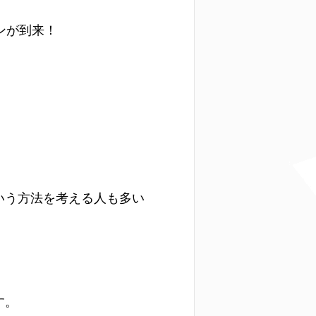
ンが到来！
いう方法を考える人も多い
す。