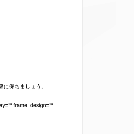
康に保ちましょう。
play=”” frame_design=””