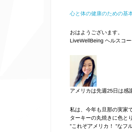
心と体の健康のための基
おはようございます。
LiveWellBeing ヘル
アメリカは先週25日は感謝祭（
私は、今年も旦那の実家
ターキーの丸焼きに色と
”これぞアメリカ！ ”な