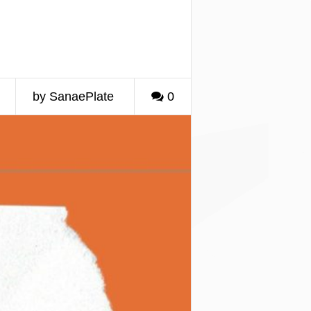
by SanaePlate
0