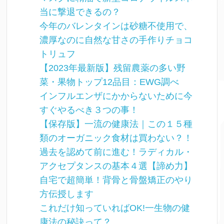
当に撃退できるの？
今年のバレンタインは砂糖不使用で、
濃厚なのに自然な甘さの手作りチョコ
トリュフ
【2023年最新版】残留農薬の多い野
菜・果物トップ12品目：EWG調べ
インフルエンザにかからないために今
すぐやるべき３つの事！
【保存版】一流の健康法｜この１５種
類のオーガニック食材は買わない？！
過去を認めて前に進む！ラディカル・
アクセプタンスの基本４選【諦め力】
自宅で超簡単！背骨と骨盤矯正のやり
方伝授します
これだけ知っていればOK!一生物の健
康法の秘訣って？