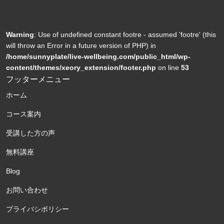
Warning
: Use of undefined constant footre - assumed 'footre' (this
will throw an Error in a future version of PHP) in
/home/sunnyplate/live-wellbeing.com/public_html/wp-
content/themes/xeory_extension/footer.php
on line
53
フッターメニュー
ホーム
コース案内
受講した方の声
無料講座
Blog
お問い合わせ
プライバシポリシー