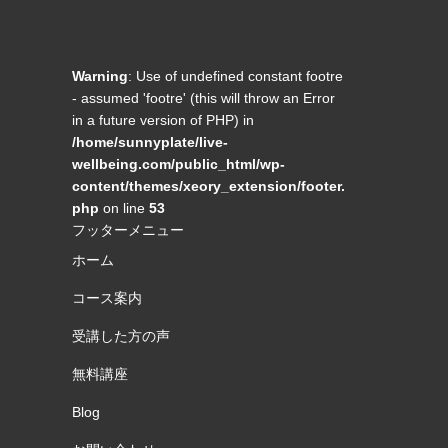
Warning
: Use of undefined constant footre
- assumed 'footre' (this will throw an Error
in a future version of PHP) in
/home/sunnyplate/live-
wellbeing.com/public_html/wp-
content/themes/xeory_extension/footer.
php
on line
53
フッターメニュー
ホーム
コース案内
受講した方の声
無料講座
Blog