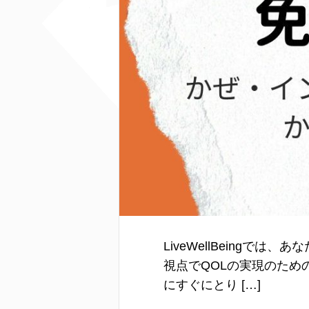
LiveWellBeing
視点でQOLの実現のた
にすぐにとり […]