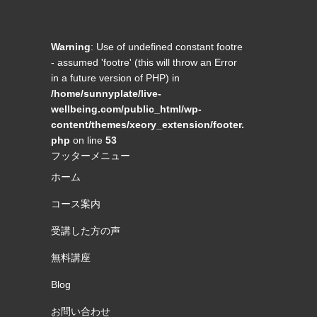
Warning
: Use of undefined constant footre
- assumed 'footre' (this will throw an Error
in a future version of PHP) in
/home/sunnyplate/live-
wellbeing.com/public_html/wp-
content/themes/xeory_extension/footer.
php
on line
53
フッターメニュー
ホーム
コース案内
受講した方の声
無料講座
Blog
お問い合わせ