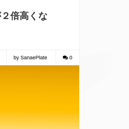
が２倍高くな
by SanaePlate
0