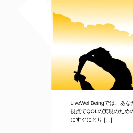
LiveWellBeing
視点でQOLの実現のた
にすぐにとり […]