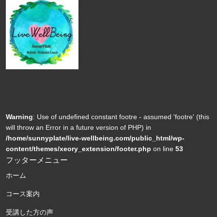
Warning
: Use of undefined constant footre - assumed 'footre' (this
will throw an Error in a future version of PHP) in
/home/sunnyplate/live-wellbeing.com/public_html/wp-
content/themes/xeory_extension/footer.php
on line
53
フッターメニュー
ホーム
コース案内
受講した方の声