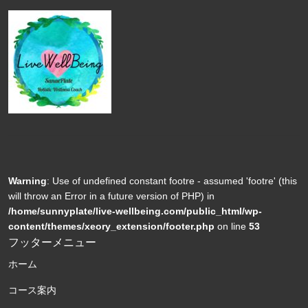
Warning
: Use of undefined constant footre - assumed 'footre' (this
will throw an Error in a future version of PHP) in
/home/sunnyplate/live-wellbeing.com/public_html/wp-
content/themes/xeory_extension/footer.php
on line
53
フッターメニュー
ホーム
コース案内