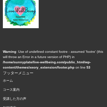
Warning
: Use of undefined constant footre - assumed 'footre' (this
will throw an Error in a future version of PHP) in
/home/sunnyplate/live-wellbeing.com/public_html/wp-
content/themes/xeory_extension/footer.php
on line
53
フッターメニュー
ホーム
コース案内
受講した方の声