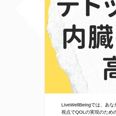
LiveWellBeing
視点でQOLの実現のた