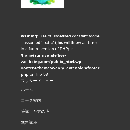
Warning
: Use of undefined constant footre
- assumed 'footre' (this will throw an Error
in a future version of PHP) in
/home/sunnyplate/live-
wellbeing.com/public_html/wp-
content/themes/xeory_extension/footer.
php
on line
53
フッターメニュー
ホーム
コース案内
受講した方の声
無料講座