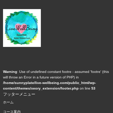
Warning
: Use of undefined constant footre - assumed 'footre' (this
will throw an Error in a future version of PHP) in
/home/sunnyplate/live-wellbeing.com/public_html/wp-
content/themes/xeory_extension/footer.php
on line
53
フッターメニュー
ホーム
コース案内