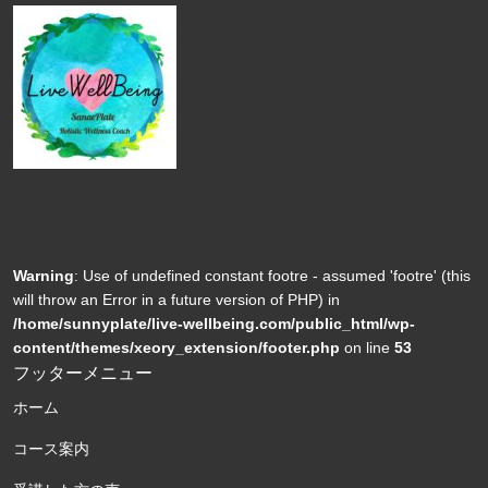
Warning
: Use of undefined constant footre - assumed 'footre' (this
will throw an Error in a future version of PHP) in
/home/sunnyplate/live-wellbeing.com/public_html/wp-
content/themes/xeory_extension/footer.php
on line
53
フッターメニュー
ホーム
コース案内