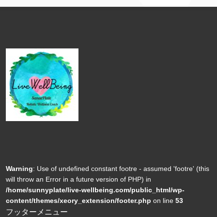
Warning
: Use of undefined constant footre - assumed 'footre' (this
will throw an Error in a future version of PHP) in
/home/sunnyplate/live-wellbeing.com/public_html/wp-
content/themes/xeory_extension/footer.php
on line
53
フッターメニュー