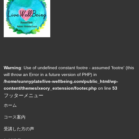
Warning
: Use of undefined constant footre - assumed 'footre' (this
will throw an Error in a future version of PHP) in
/home/sunnyplate/live-wellbeing.com/public_html/wp-
content/themes/xeory_extension/footer.php
on line
53
フッターメニュー
ホーム
コース案内
受講した方の声