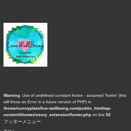
Warning
: Use of undefined constant footre - assumed 'footre' (this
will throw an Error in a future version of PHP) in
/home/sunnyplate/live-wellbeing.com/public_html/wp-
content/themes/xeory_extension/footer.php
on line
53
フッターメニュー
ホーム