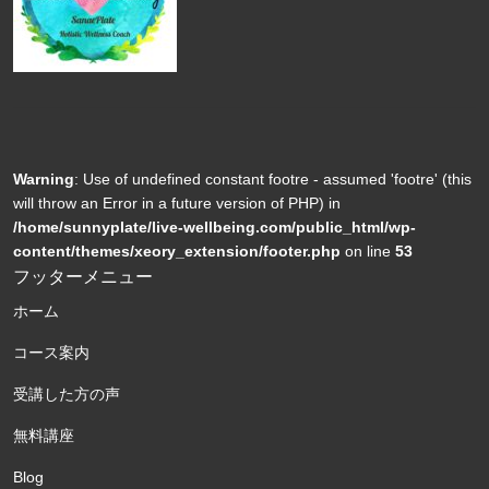
Warning
: Use of undefined constant footre - assumed 'footre' (this
will throw an Error in a future version of PHP) in
/home/sunnyplate/live-wellbeing.com/public_html/wp-
content/themes/xeory_extension/footer.php
on line
53
フッターメニュー
ホーム
コース案内
受講した方の声
無料講座
Blog